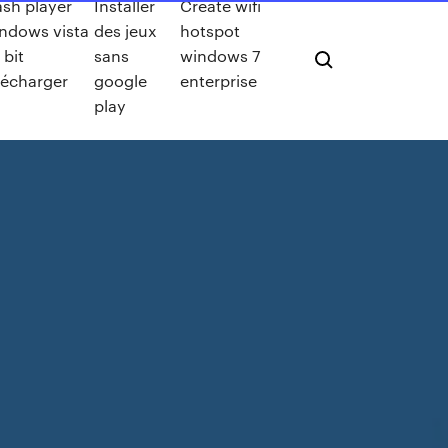
ash player
Installer
Create wifi
ndows vista
des jeux
hotspot
 bit
sans
windows 7
lécharger
google
enterprise
play